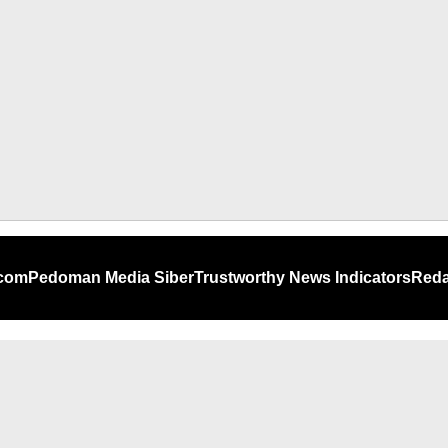
.com
Pedoman Media Siber
Trustworthy News Indicators
Reda