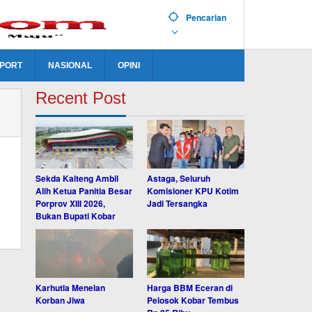
Pencarian
PORT
NASIONAL
OPINI
Recent Post
Sekda Kalteng Ambil
Astaga, Seluruh
Alih Ketua Panitia Besar
Komisioner KPU Kotim
Porprov XIII 2026,
Jadi Tersangka
Bukan Bupati Kobar
Karhutla Menelan
Harga BBM Eceran di
Korban Jiwa
Pelosok Kobar Tembus