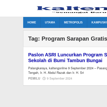
Lewati
ke
konten
HOME
UTAMA
METROPOLIS
KAMPUSK
Tag:
Program Sarapan Grati
Paslon ASRI Luncurkan Program S
Sekolah di Bumi Tambun Bungai
Palangkaraya, kaltengonline 9 September 2024 – Pasan
Tengah, Ir. H. Abdul Razak dan Ir. H. Sri
oleh
PEMILU
9 September 2024
M.A