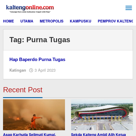
Lewati
ke
konten
HOME
UTAMA
METROPOLIS
KAMPUSKU
PEMPROV KALTENG
Tag:
Purna Tugas
Hap Baperdo Purna Tugas
oleh
Katingan
3 April 2023
M.A
Recent Post
Asap Karhutla Selimuti Kumai,
Sekda Kalteng Ambil Alih Ketua