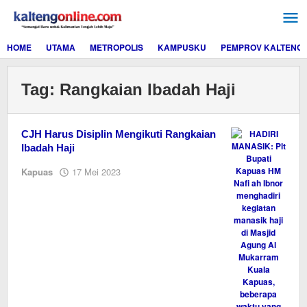
Lewati
ke
konten
HOME
UTAMA
METROPOLIS
KAMPUSKU
PEMPROV KALTENG
Tag:
Rangkaian Ibadah Haji
CJH Harus Disiplin Mengikuti Rangkaian
Ibadah Haji
oleh
Kapuas
17 Mei 2023
M.A