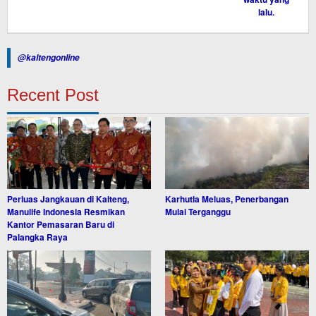
@kaltengonline
Recent Post
Perluas Jangkauan di Kalteng,
Karhutla Meluas, Penerbangan
Manulife Indonesia Resmikan
Mulai Terganggu
Kantor Pemasaran Baru di
Palangka Raya