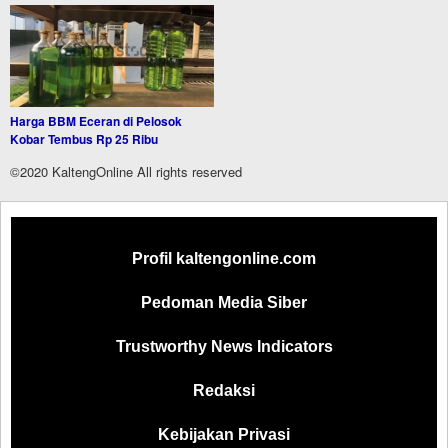
Harga BBM Eceran di Pelosok
Kobar Tembus Rp 25 Ribu
©2020 KaltengOnline All rights reserved
Profil kaltengonline.com
Pedoman Media Siber
Trustworthy News Indicators
Redaksi
Kebijakan Privasi