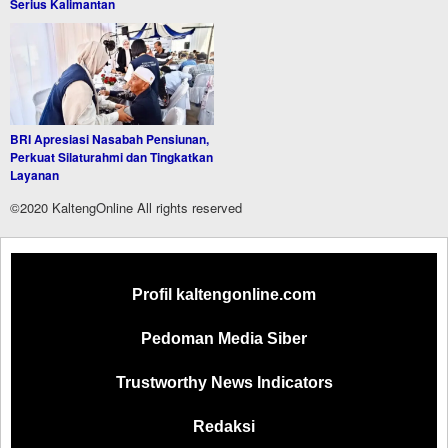
Serius Kalimantan
BRI Apresiasi Nasabah Pensiunan,
Perkuat Silaturahmi dan Tingkatkan
Layanan
©2020 KaltengOnline All rights reserved
Profil kaltengonline.com
Pedoman Media Siber
Trustworthy News Indicators
Redaksi