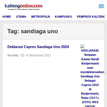
Lewati
ke
konten
HOME
UTAMA
METROPOLIS
KAMPUSKU
PEMPROV KALTENG
Tag:
sandiaga uno
Deklarasi Capres Sandiaga Uno 2024
oleh
Society
15 November 2021
Editor