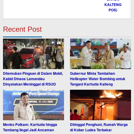
Recent Post
Ditemukan Pingsan di Dalam Mobil,
Gubernur Minta Tambahan
Kabid Dinsos Lamandau
Helikopter Water Bombing untuk
Dinyatakan Meninggal di RSUD
Tangani Karhutla Kalteng
Menko Polkam: Karhutla hingga
Ditinggal Penghuni, Rumah Warga
Tambang Ilegal Jadi Ancaman
di Kobar Ludes Terbakar