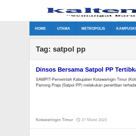
Lewati
ke
konten
HOME
UTAMA
METROPOLIS
KAMPUSK
Tag:
satpol pp
Dinsos Bersama Satpol PP Tertib
SAMPIT-Pemerintah Kabupaten Kotawaringin Timur (Kotim
Pamong Praja (Satpol PP) melakukan penertiban terhad
oleh
Kotawaringin Timur
27 Maret 2023
M.A