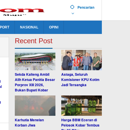
Pencarian
PORT
NASIONAL
OPINI
Recent Post
Sekda Kalteng Ambil
Astaga, Seluruh
Alih Ketua Panitia Besar
Komisioner KPU Kotim
Porprov XIII 2026,
Jadi Tersangka
Bukan Bupati Kobar
Karhutla Menelan
Harga BBM Eceran di
Korban Jiwa
Pelosok Kobar Tembus