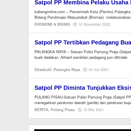
Satpol PP Membina Pelaku Usaha 
kaltengonline.com – Pemerintah Kota (Pemko) Palangka 
Bidang Pembinaan Masyarakat (Binmas) melaksanakan 
oleh
EKONOMI & BISNIS
10 November 2022
M.A
Satpol PP Tertibkan Pedagang Bu
PALANGKA RAYA – Satuan Polisi Pamong Praja (Satpol 
buah dadakan. Alhasil sembilan pedagang pun ditindak
oleh
Eksekutif
,
Palangka Raya
16 Juli 2021
Editor
Satpol PP Diminta Tunjukkan Eksi
PULANG PISAU-Satuan Polisi Pamong Praja (Satpol PP)
menegakkan peraturan daerah (perda) dan peraturan bupa
oleh
BERITA
,
Pulang Pisau
10 Mei 2021
M.A