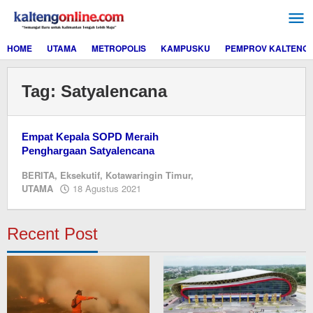
Lewati
ke
konten
HOME
UTAMA
METROPOLIS
KAMPUSKU
PEMPROV KALTENG
Tag:
Satyalencana
Empat Kepala SOPD Meraih
Penghargaan Satyalencana
BERITA
,
Eksekutif
,
Kotawaringin Timur
,
oleh
UTAMA
18 Agustus 2021
Editor
Recent Post