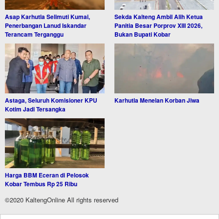
Asap Karhutla Selimuti Kumai,
Sekda Kalteng Ambil Alih Ketua
Penerbangan Lanud Iskandar
Panitia Besar Porprov XIII 2026,
Terancam Terganggu
Bukan Bupati Kobar
Astaga, Seluruh Komisioner KPU
Karhutla Menelan Korban Jiwa
Kotim Jadi Tersangka
Harga BBM Eceran di Pelosok
Kobar Tembus Rp 25 Ribu
©2020 KaltengOnline All rights reserved