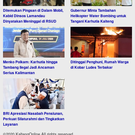
Ditemukan Pingsan di Dalam Mobil,
Gubernur Minta Tambahan
Kabid Dinsos Lamandau
Helikopter Water Bombing untuk
Dinyatakan Meninggal di RSUD
Tangani Karhutla Kalteng
Menko Polkam: Karhutla hingga
Ditinggal Penghuni, Rumah Warga
Tambang Ilegal Jadi Ancaman
di Kobar Ludes Terbakar
Serius Kalimantan
BRI Apresiasi Nasabah Pensiunan,
Perkuat Silaturahmi dan Tingkatkan
Layanan
©2020 KaltengOnline All rights reserved