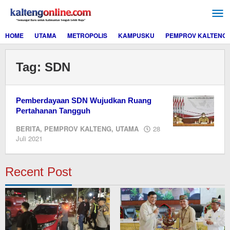
Lewati
ke
konten
HOME
UTAMA
METROPOLIS
KAMPUSKU
PEMPROV KALTENG
Tag:
SDN
Pemberdayaan SDN Wujudkan Ruang
Pertahanan Tangguh
BERITA
,
PEMPROV KALTENG
,
UTAMA
28
oleh
Juli 2021
Editor
Recent Post