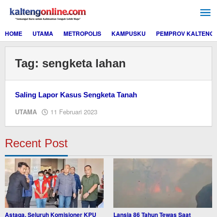
Lewati
ke
konten
HOME
UTAMA
METROPOLIS
KAMPUSKU
PEMPROV KALTENG
Tag:
sengketa lahan
Saling Lapor Kasus Sengketa Tanah
oleh
UTAMA
11 Februari 2023
M.A
Recent Post
Astaga, Seluruh Komisioner KPU
Lansia 86 Tahun Tewas Saat