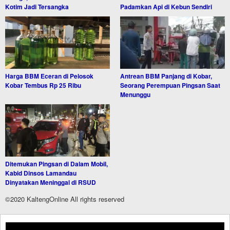
Kotim Jadi Tersangka
Padamkan Api di Kebun Sendiri
Harga BBM Eceran di Pelosok
Antrean BBM Panjang di Kobar,
Kobar Tembus Rp 25 Ribu
Seorang Perempuan Pingsan Saat
Menunggu
Ditemukan Pingsan di Dalam Mobil,
Kabid Dinsos Lamandau
Dinyatakan Meninggal di RSUD
©2020 KaltengOnline All rights reserved