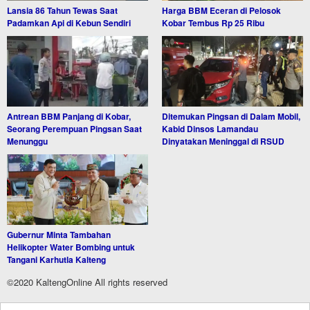
Lansia 86 Tahun Tewas Saat
Harga BBM Eceran di Pelosok
Padamkan Api di Kebun Sendiri
Kobar Tembus Rp 25 Ribu
Antrean BBM Panjang di Kobar,
Ditemukan Pingsan di Dalam Mobil,
Seorang Perempuan Pingsan Saat
Kabid Dinsos Lamandau
Menunggu
Dinyatakan Meninggal di RSUD
Gubernur Minta Tambahan
Helikopter Water Bombing untuk
Tangani Karhutla Kalteng
©2020 KaltengOnline All rights reserved