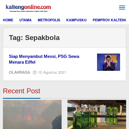
Lewati
ke
konten
HOME
UTAMA
METROPOLIS
KAMPUSKU
PEMPROV KALTENG
Tag:
Sepakbola
Siap Menyambut Messi, PSG Sewa
Menara Eiffel
oleh
OLAHRAGA
10 Agustus 2021
Editor
Recent Post