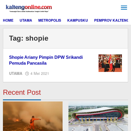
Lewati
ke
konten
HOME
UTAMA
METROPOLIS
KAMPUSKU
PEMPROV KALTENG
Tag:
shopie
Shopie Ariany Pimpin DPW Srikandi
Pemuda Pancasila
oleh
UTAMA
4 Mei 2021
redaksi
kaltengonline.com
Recent Post