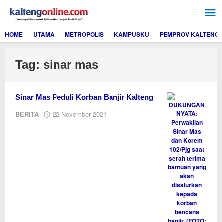
Lewati
ke
konten
HOME
UTAMA
METROPOLIS
KAMPUSKU
PEMPROV KALTENG
Tag:
sinar mas
Sinar Mas Peduli Korban Banjir Kalteng
oleh
BERITA
22 November 2021
Editor