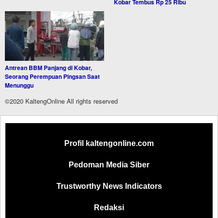
Kobar Tembus Rp 25 Ribu
Antrean BBM Panjang di Kobar,
Seorang Perempuan Pingsan Saat
Menunggu
©2020 KaltengOnline All rights reserved
Profil kaltengonline.com
Pedoman Media Siber
Trustworthy News Indicators
Redaksi