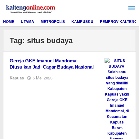
Lewati
ke
konten
HOME
UTAMA
METROPOLIS
KAMPUSKU
PEMPROV KALTENG
Tag:
situs budaya
Gereja GKE Imanuel Mandomai
Diusulkan Jadi Cagar Budaya Nasional
oleh
Kapuas
5 Mei 2023
M.A