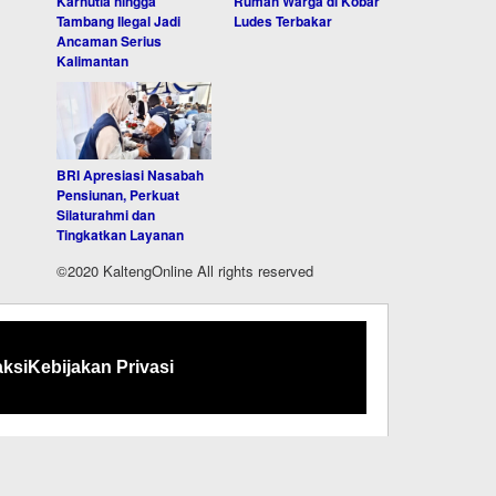
Karhutla hingga
Rumah Warga di Kobar
Tambang Ilegal Jadi
Ludes Terbakar
Ancaman Serius
Kalimantan
BRI Apresiasi Nasabah
Pensiunan, Perkuat
Silaturahmi dan
Tingkatkan Layanan
©2020 KaltengOnline All rights reserved
ksi
Kebijakan Privasi