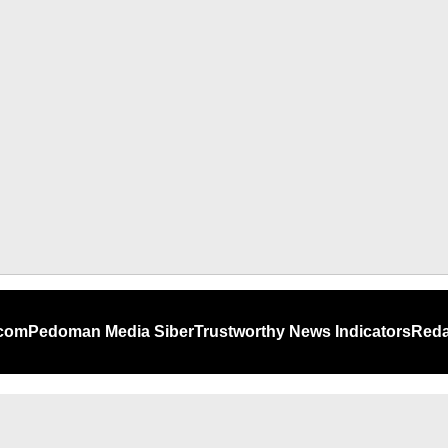
.com
Pedoman Media Siber
Trustworthy News Indicators
Reda