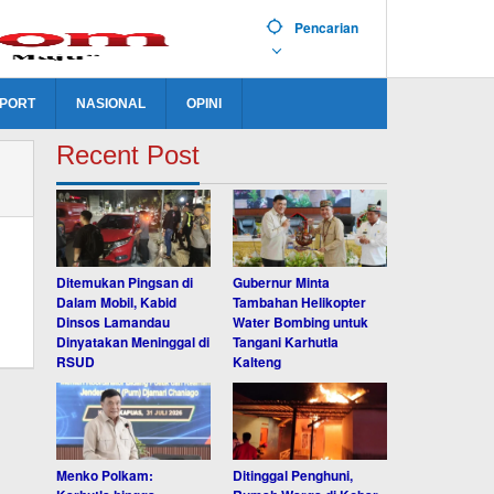
Pencarian
PORT
NASIONAL
OPINI
Recent Post
Ditemukan Pingsan di
Gubernur Minta
Dalam Mobil, Kabid
Tambahan Helikopter
Dinsos Lamandau
Water Bombing untuk
Dinyatakan Meninggal di
Tangani Karhutla
RSUD
Kalteng
Menko Polkam:
Ditinggal Penghuni,