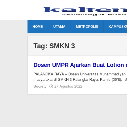
Lewati
ke
konten
HOME
UTAMA
METROPOLIS
KAMPUSK
Tag:
SMKN 3
Dosen UMPR Ajarkan Buat Lotion d
PALANGKA RAYA – Dosen Universitas Muhammadiyah P
masyarakat di SMKN 3 Palangka Raya, Kamis (25/8). B
oleh
Society
27 Agustus 2022
Ismail