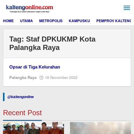
Lewati
ke
konten
HOME
UTAMA
METROPOLIS
KAMPUSKU
PEMPROV KALTENG
Tag:
Staf DPKUKMP Kota
Palangka Raya
Opsar di Tiga Kelurahan
oleh
Palangka Raya
18 November 2022
M.A
@kaltengonline
Recent Post