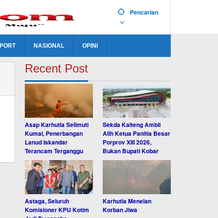
Pencarian
PORT
NASIONAL
OPINI
Recent Post
Asap Karhutla Selimuti
Sekda Kalteng Ambil
Kumai, Penerbangan
Alih Ketua Panitia Besar
Lanud Iskandar
Porprov XIII 2026,
Terancam Terganggu
Bukan Bupati Kobar
Astaga, Seluruh
Karhutla Menelan
Komisioner KPU Kotim
Korban Jiwa