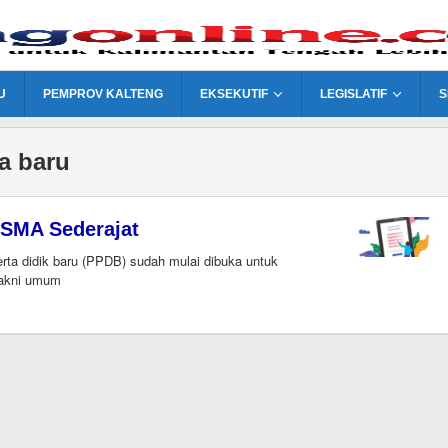
U
PEMPROV KALTENG
EKSEKUTIF
LEGISLATIF
S
a baru
 SMA Sederajat
a didik baru (PPDB) sudah mulai dibuka untuk
 yakni umum
i
gonline.com