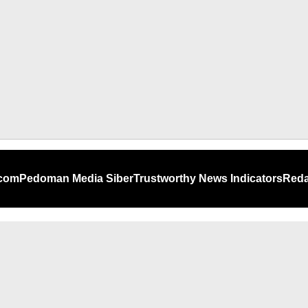
.com
Pedoman Media Siber
Trustworthy News Indicators
Reda