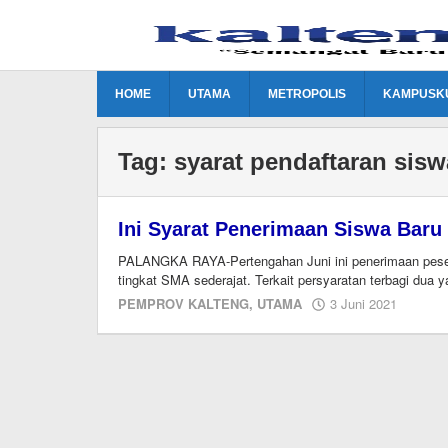
Lewati
ke
konten
HOME
UTAMA
METROPOLIS
KAMPUSK
Tag:
syarat pendaftaran sisw
Ini Syarat Penerimaan Siswa Baru
PALANGKA RAYA-Pertengahan Juni ini penerimaan pesert
tingkat SMA sederajat. Terkait persyaratan terbagi dua
oleh
PEMPROV KALTENG
,
UTAMA
3 Juni 2021
redaks
kalten