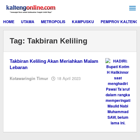
Lewati
ke
konten
HOME
UTAMA
METROPOLIS
KAMPUSKU
PEMPROV KALTENG
Tag:
Takbiran Keliling
Takbiran Keliling Akan Meriahkan Malam
Lebaran
oleh
Kotawaringin Timur
18 April 2023
M.A