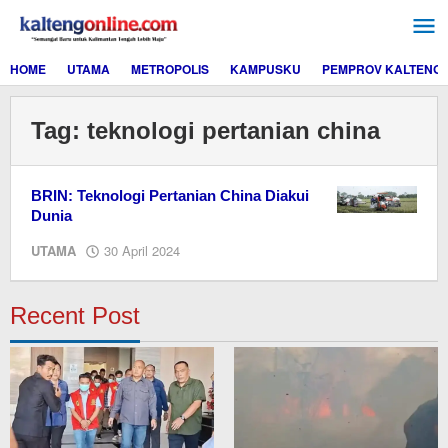
Lewati
ke
konten
HOME
UTAMA
METROPOLIS
KAMPUSKU
PEMPROV KALTENG
Tag:
teknologi pertanian china
BRIN: Teknologi Pertanian China Diakui
Dunia
oleh
UTAMA
30 April 2024
M.A
Recent Post