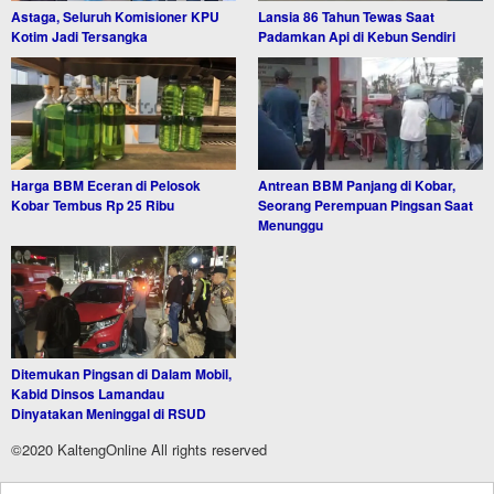
Astaga, Seluruh Komisioner KPU
Lansia 86 Tahun Tewas Saat
Kotim Jadi Tersangka
Padamkan Api di Kebun Sendiri
Harga BBM Eceran di Pelosok
Antrean BBM Panjang di Kobar,
Kobar Tembus Rp 25 Ribu
Seorang Perempuan Pingsan Saat
Menunggu
Ditemukan Pingsan di Dalam Mobil,
Kabid Dinsos Lamandau
Dinyatakan Meninggal di RSUD
©2020 KaltengOnline All rights reserved