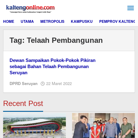
Lewati
ke
konten
HOME
UTAMA
METROPOLIS
KAMPUSKU
PEMPROV KALTENG
Tag:
Telaah Pembangunan
Dewan Sampaikan Pokok-Pokok Pikiran
sebagai Bahan Telaah Pembangunan
Seruyan
oleh
DPRD Seruyan
22 Maret 2022
redaksi
kaltengonline.com
Recent Post