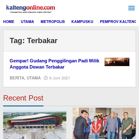
Lewati
ke
konten
HOME
UTAMA
METROPOLIS
KAMPUSKU
PEMPROV KALTENG
Tag:
Terbakar
Gempar! Gudang Penggilingan Padi Milik
Anggota Dewan Terbakar
oleh
BERITA
,
UTAMA
9 Juni 2021
editor
dua
Recent Post