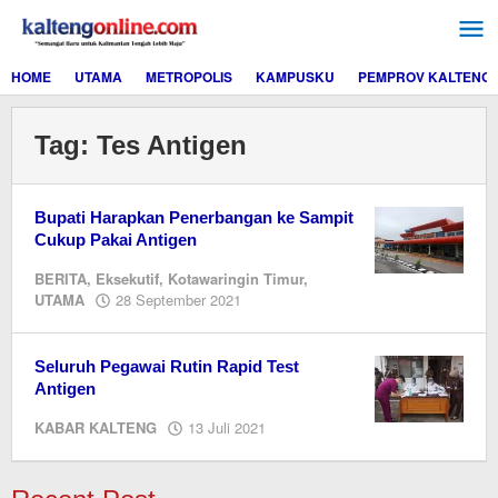
Lewati
ke
konten
HOME
UTAMA
METROPOLIS
KAMPUSKU
PEMPROV KALTENG
Tag:
Tes Antigen
Bupati Harapkan Penerbangan ke Sampit
Cukup Pakai Antigen
BERITA
,
Eksekutif
,
Kotawaringin Timur
,
oleh
UTAMA
28 September 2021
Editor
Seluruh Pegawai Rutin Rapid Test
Antigen
oleh
KABAR KALTENG
13 Juli 2021
Editor