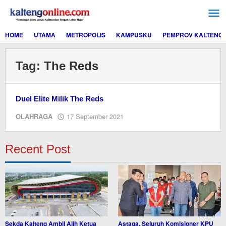
Lewati
ke
konten
HOME
UTAMA
METROPOLIS
KAMPUSKU
PEMPROV KALTENG
Tag:
The Reds
Duel Elite Milik The Reds
oleh
OLAHRAGA
17 September 2021
Editor
Recent Post
Sekda Kalteng Ambil Alih Ketua
Astaga, Seluruh Komisioner KPU