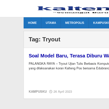
Lewati
ke
konten
HOME
UTAMA
METROPOLIS
KAMPUSK
Tag:
Tryout
Soal Model Baru, Terasa Diburu W
PALANGKA RAYA – Tryout Ujian Tulis Berbasis Kompute
yang dilaksanakan koran Kalteng Pos bersama Edubrand 
oleh
KAMPUSKU
26 April 2023
M.A