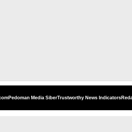
.com
Pedoman Media Siber
Trustworthy News Indicators
Reda