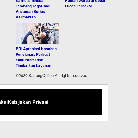
Karhutla hingga
Rumah Warga di Kobar
Tambang Ilegal Jadi
Ludes Terbakar
Ancaman Serius
Kalimantan
BRI Apresiasi Nasabah
Pensiunan, Perkuat
Silaturahmi dan
Tingkatkan Layanan
©2020 KaltengOnline All rights reserved
ksi
Kebijakan Privasi