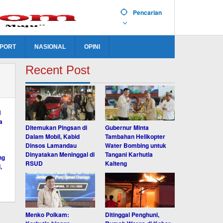
Pencarian
PORT
NASIONAL
OPINI
Recent Post
Ditemukan Pingsan di
Gubernur Minta
Dalam Mobil, Kabid
Tambahan Helikopter
Dinsos Lamandau
Water Bombing untuk
Dinyatakan Meninggal di
Tangani Karhutla
RSUD
Kalteng
Menko Polkam:
Ditinggal Penghuni,