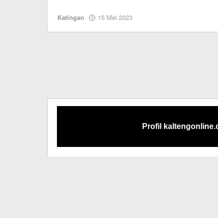
oleh
Katingan
15 Mei 2023
M.A
Profil kaltengonline