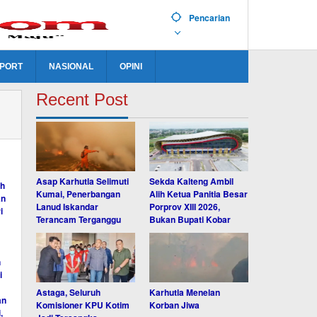
Pencarian
PORT
NASIONAL
OPINI
Recent Post
Asap Karhutla Selimuti
Sekda Kalteng Ambil
Kumai, Penerbangan
Alih Ketua Panitia Besar
Lanud Iskandar
Porprov XIII 2026,
Terancam Terganggu
Bukan Bupati Kobar
Astaga, Seluruh
Karhutla Menelan
Komisioner KPU Kotim
Korban Jiwa