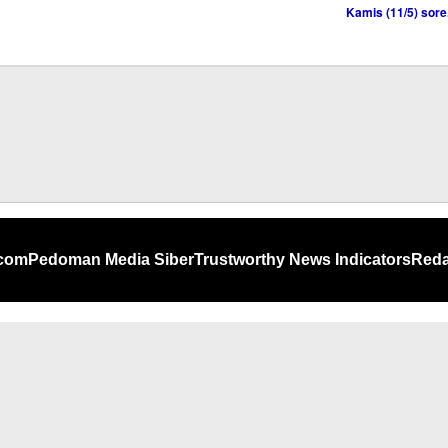
.com
Pedoman Media Siber
Trustworthy News Indicators
Reda