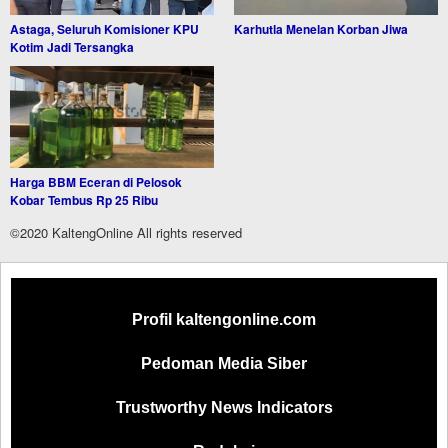
Astaga, Seluruh Komisioner KPU
Karhutla Menelan Korban Jiwa
Kotim Jadi Tersangka
Harga BBM Eceran di Pelosok
Kobar Tembus Rp 25 Ribu
©2020 KaltengOnline All rights reserved
Profil kaltengonline.com
Pedoman Media Siber
Trustworthy News Indicators