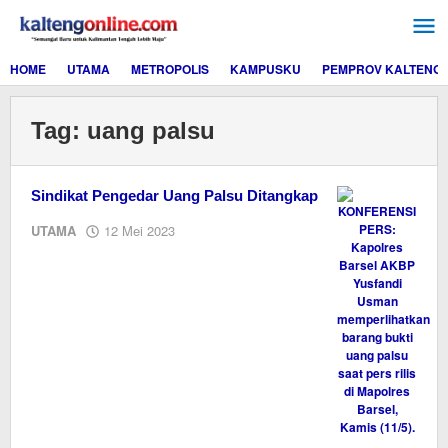
Lewati
ke
konten
HOME
UTAMA
METROPOLIS
KAMPUSKU
PEMPROV KALTENG
Tag:
uang palsu
Sindikat Pengedar Uang Palsu Ditangkap
oleh
UTAMA
12 Mei 2023
M.A