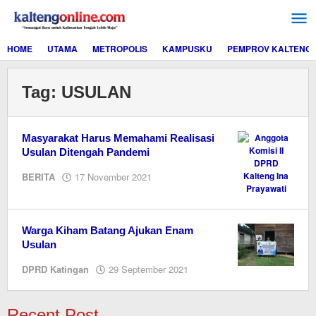
Lewati
ke
konten
HOME
UTAMA
METROPOLIS
KAMPUSKU
PEMPROV KALTENG
Tag:
USULAN
Masyarakat Harus Memahami Realisasi
Usulan Ditengah Pandemi
oleh
BERITA
17 November 2021
Editor
Warga Kiham Batang Ajukan Enam
Usulan
oleh
DPRD Katingan
29 September 2021
Editor
Recent Post