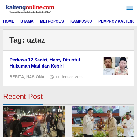
Lewati
ke
konten
HOME
UTAMA
METROPOLIS
KAMPUSKU
PEMPROV KALTENG
Tag:
uztaz
Perkosa 12 Santri, Herry Dituntut
Hukuman Mati dan Kebiri
oleh
BERITA
,
NASIONAL
11 Januari 2022
editor
dua
Recent Post