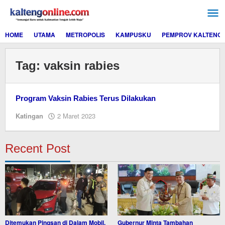
Lewati
ke
konten
HOME
UTAMA
METROPOLIS
KAMPUSKU
PEMPROV KALTENG
Tag:
vaksin rabies
Program Vaksin Rabies Terus Dilakukan
oleh
Katingan
2 Maret 2023
M.A
Recent Post
Ditemukan Pingsan di Dalam Mobil,
Gubernur Minta Tambahan