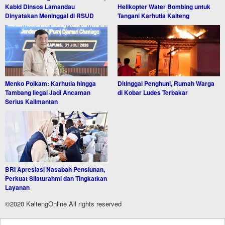
Kabid Dinsos Lamandau
Helikopter Water Bombing untuk
Dinyatakan Meninggal di RSUD
Tangani Karhutla Kalteng
Menko Polkam: Karhutla hingga
Ditinggal Penghuni, Rumah Warga
Tambang Ilegal Jadi Ancaman
di Kobar Ludes Terbakar
Serius Kalimantan
BRI Apresiasi Nasabah Pensiunan,
Perkuat Silaturahmi dan Tingkatkan
Layanan
©2020 KaltengOnline All rights reserved