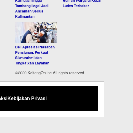
Karhutla hingga
Rumah Warga di Kobar
Tambang Ilegal Jadi
Ludes Terbakar
Ancaman Serius
Kalimantan
BRI Apresiasi Nasabah
Pensiunan, Perkuat
Silaturahmi dan
Tingkatkan Layanan
©2020 KaltengOnline All rights reserved
ksi
Kebijakan Privasi