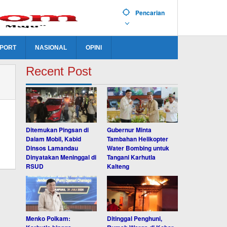
Pencarian
PORT
NASIONAL
OPINI
Recent Post
Ditemukan Pingsan di
Gubernur Minta
Dalam Mobil, Kabid
Tambahan Helikopter
Dinsos Lamandau
Water Bombing untuk
Dinyatakan Meninggal di
Tangani Karhutla
RSUD
Kalteng
Menko Polkam:
Ditinggal Penghuni,