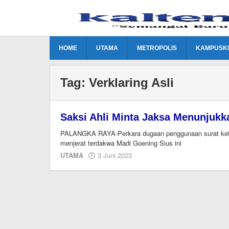
Lewati
ke
konten
HOME
UTAMA
METROPOLIS
KAMPUSK
Tag:
Verklaring Asli
Saksi Ahli Minta Jaksa Menunjukka
PALANGKA RAYA-Perkara dugaan penggunaan surat keteran
menjerat terdakwa Madi Goening Sius ini
oleh
UTAMA
3 Juni 2023
M.A