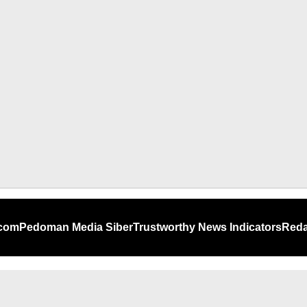
.com
Pedoman Media Siber
Trustworthy News Indicators
Reda