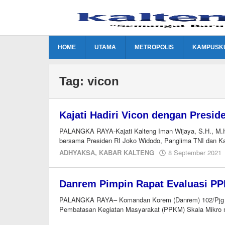
Lewati
ke
konten
HOME
UTAMA
METROPOLIS
KAMPUSK
Tag:
vicon
Kajati Hadiri Vicon dengan Presid
PALANGKA RAYA-Kajati Kalteng Iman Wijaya, S.H., M.Hu
bersama Presiden RI Joko Widodo, Panglima TNI dan Ka
ADHYAKSA
,
KABAR KALTENG
8 September 2021
Danrem Pimpin Rapat Evaluasi PP
PALANGKA RAYA– Komandan Korem (Danrem) 102/Pjg m
Pembatasan Kegiatan Masyarakat (PPKM) Skala Mikro m