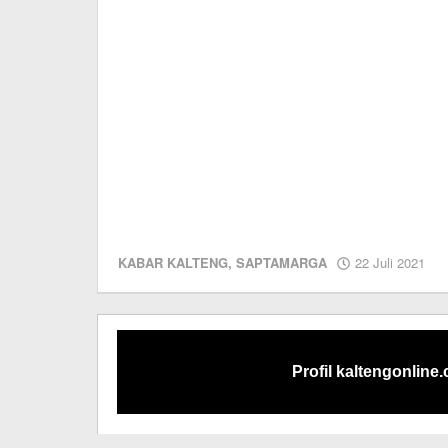
ol
KABAR KALTENG
,
SAPTAMARGA
22 Juli 2021
Ed
Profil kaltengonline