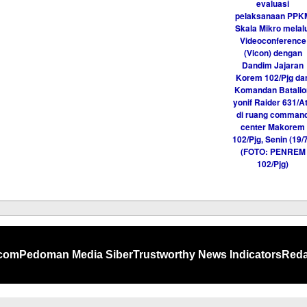
eh
itor
.com
Pedoman Media Siber
Trustworthy News Indicators
Reda