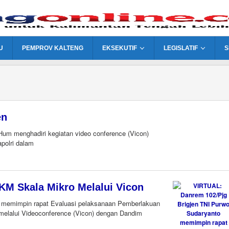
U
PEMPROV KALTENG
EKSEKUTIF
LEGISLATIF
S
en
m menghadiri kegiatan video conference (Vicon)
polri dalam
oleh
Editor
KM Skala Mikro Melalui Vicon
emimpin rapat Evaluasi pelaksanaan Pemberlakuan
elalui Videoconference (Vicon) dengan Dandim