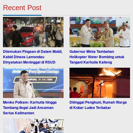
Recent Post
Ditemukan Pingsan di Dalam Mobil,
Gubernur Minta Tambahan
Kabid Dinsos Lamandau
Helikopter Water Bombing untuk
Dinyatakan Meninggal di RSUD
Tangani Karhutla Kalteng
Menko Polkam: Karhutla hingga
Ditinggal Penghuni, Rumah Warga
Tambang Ilegal Jadi Ancaman
di Kobar Ludes Terbakar
Serius Kalimantan