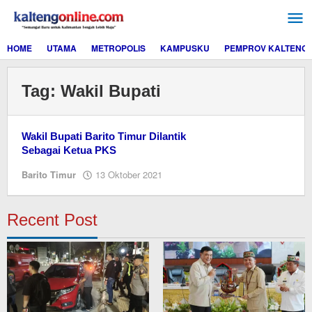
Lewati
ke
konten
HOME
UTAMA
METROPOLIS
KAMPUSKU
PEMPROV KALTENG
Tag:
Wakil Bupati
Wakil Bupati Barito Timur Dilantik
Sebagai Ketua PKS
oleh
Barito Timur
13 Oktober 2021
Ismail
Recent Post