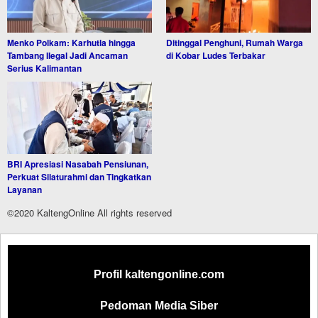
Menko Polkam: Karhutla hingga
Ditinggal Penghuni, Rumah Warga
Tambang Ilegal Jadi Ancaman
di Kobar Ludes Terbakar
Serius Kalimantan
BRI Apresiasi Nasabah Pensiunan,
Perkuat Silaturahmi dan Tingkatkan
Layanan
©2020 KaltengOnline All rights reserved
Profil kaltengonline.com
Pedoman Media Siber