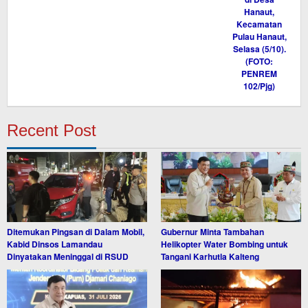
Recent Post
Ditemukan Pingsan di Dalam Mobil,
Gubernur Minta Tambahan
Kabid Dinsos Lamandau
Helikopter Water Bombing untuk
Dinyatakan Meninggal di RSUD
Tangani Karhutla Kalteng