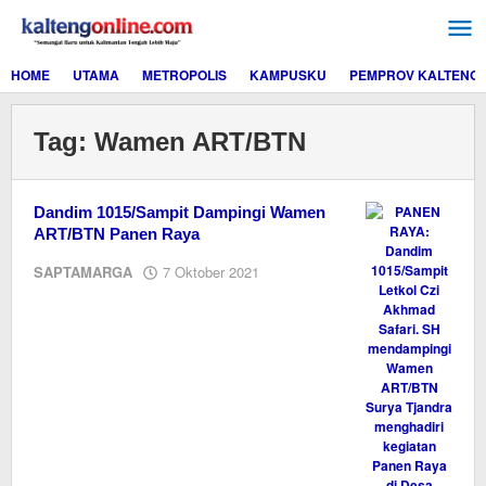
Lewati
ke
konten
HOME
UTAMA
METROPOLIS
KAMPUSKU
PEMPROV KALTENG
Tag:
Wamen ART/BTN
Dandim 1015/Sampit Dampingi Wamen
ART/BTN Panen Raya
oleh
SAPTAMARGA
7 Oktober 2021
Editor