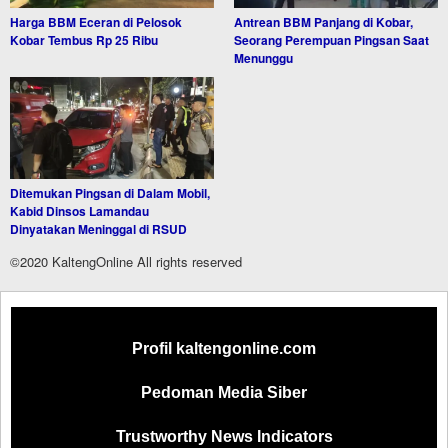
Harga BBM Eceran di Pelosok
Antrean BBM Panjang di Kobar,
Kobar Tembus Rp 25 Ribu
Seorang Perempuan Pingsan Saat
Menunggu
Ditemukan Pingsan di Dalam Mobil,
Kabid Dinsos Lamandau
Dinyatakan Meninggal di RSUD
©2020 KaltengOnline All rights reserved
Profil kaltengonline.com
Pedoman Media Siber
Trustworthy News Indicators