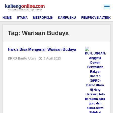
Lewati
ke
konten
HOME
UTAMA
METROPOLIS
KAMPUSKU
PEMPROV KALTENG
Tag:
Warisan Budaya
Harus Bisa Mengenali Warisan Budaya
oleh
DPRD Barito Utara
5 April 2023
M.A