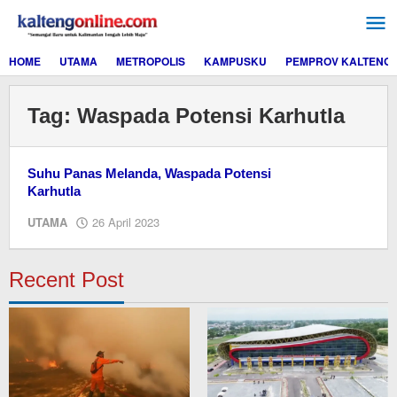
Lewati
ke
konten
HOME
UTAMA
METROPOLIS
KAMPUSKU
PEMPROV KALTENG
Tag:
Waspada Potensi Karhutla
Suhu Panas Melanda, Waspada Potensi
Karhutla
oleh
UTAMA
26 April 2023
M.A
Recent Post