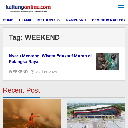
Lewati
ke
konten
HOME
UTAMA
METROPOLIS
KAMPUSKU
PEMPROV KALTENG
Tag:
WEEKEND
Nyaru Menteng, Wisata Edukatif Murah di
Palangka Raya
oleh
WEEKEND
23 Juni 2025
EditorY
Recent Post