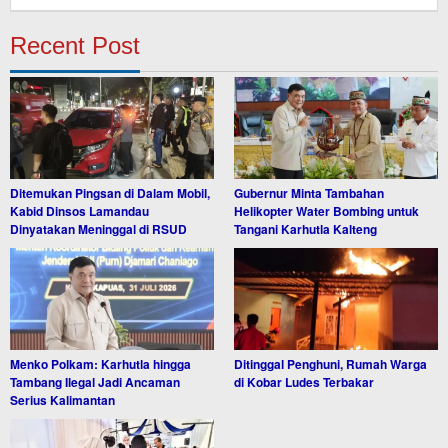
Recent Post
Ditemukan Pingsan di Dalam Mobil,
Gubernur Minta Tambahan
Kabid Dinsos Lamandau
Helikopter Water Bombing untuk
Dinyatakan Meninggal di RSUD
Tangani Karhutla Kalteng
Menko Polkam: Karhutla hingga
Ditinggal Penghuni, Rumah Warga
Tambang Ilegal Jadi Ancaman
di Kobar Ludes Terbakar
Serius Kalimantan