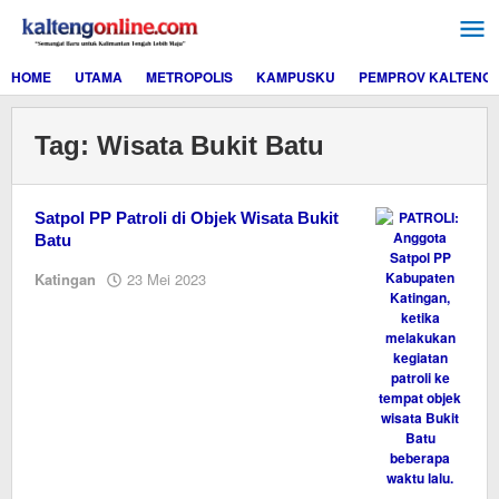
Lewati
ke
konten
HOME
UTAMA
METROPOLIS
KAMPUSKU
PEMPROV KALTENG
Tag:
Wisata Bukit Batu
Satpol PP Patroli di Objek Wisata Bukit
Batu
oleh
Katingan
23 Mei 2023
M.A