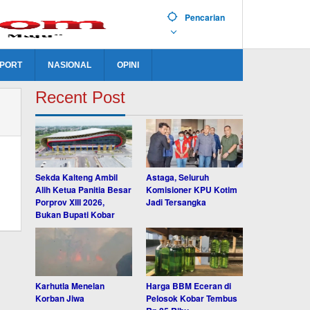
Pencarian
PORT
NASIONAL
OPINI
Recent Post
Sekda Kalteng Ambil
Astaga, Seluruh
Alih Ketua Panitia Besar
Komisioner KPU Kotim
Porprov XIII 2026,
Jadi Tersangka
Bukan Bupati Kobar
Karhutla Menelan
Harga BBM Eceran di
Korban Jiwa
Pelosok Kobar Tembus