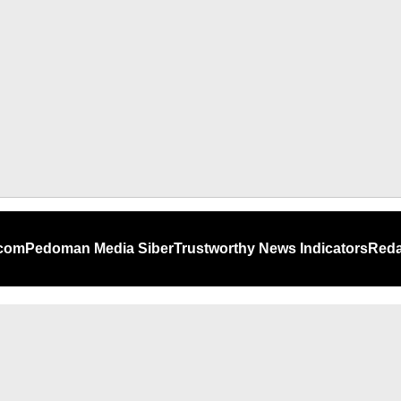
.com
Pedoman Media Siber
Trustworthy News Indicators
Reda