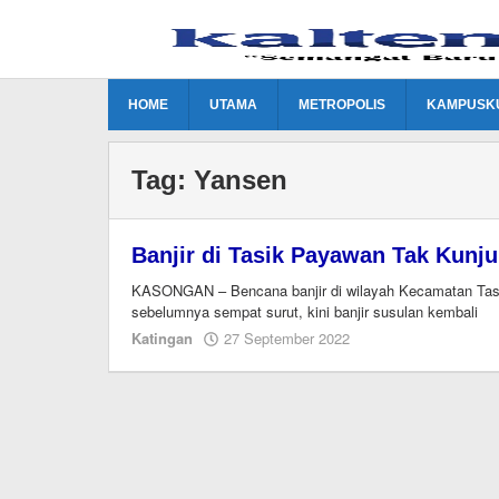
Lewati
ke
konten
HOME
UTAMA
METROPOLIS
KAMPUSK
Tag:
Yansen
Banjir di Tasik Payawan Tak Kunju
KASONGAN – Bencana banjir di wilayah Kecamatan Tasik
sebelumnya sempat surut, kini banjir susulan kembali
oleh
Katingan
27 September 2022
Jeri