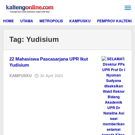
Lewati
ke
konten
HOME
UTAMA
METROPOLIS
KAMPUSKU
PEMPROV KALTENG
Tag:
Yudisium
22 Mahasiswa Pascasarjana UPR Ikut
Yudisium
oleh
KAMPUSKU
30 April 2023
M.A