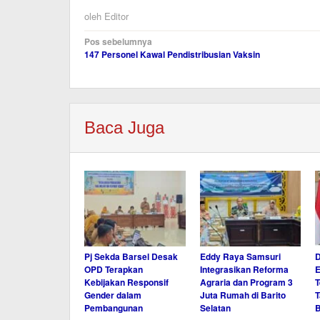
oleh
Editor
Navigasi
Pos sebelumnya
147 Personel Kawal Pendistribusian Vaksin
pos
Baca Juga
Pj Sekda Barsel Desak
Eddy Raya Samsuri
D
OPD Terapkan
Integrasikan Reforma
E
Kebijakan Responsif
Agraria dan Program 3
Gender dalam
Juta Rumah di Barito
T
Pembangunan
Selatan
B