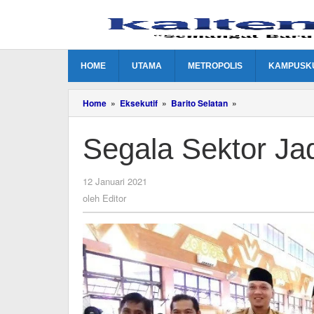
Lewati
ke
konten
HOME
UTAMA
METROPOLIS
KAMPUSK
Segala
Home
»
Eksekutif
»
Barito Selatan
»
Sektor
Jadi
Segala Sektor Jad
Prioritas
Utama
oleh
12 Januari 2021
Editor
oleh
Editor