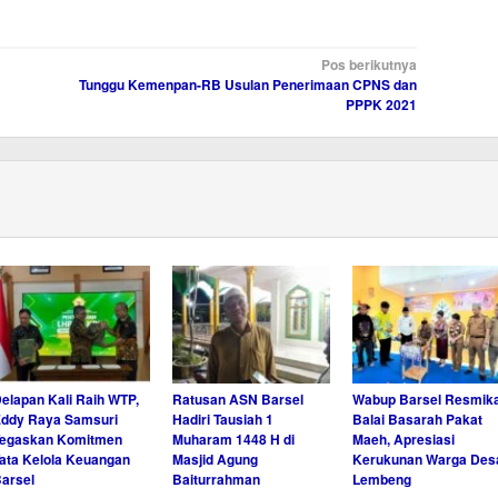
Pos berikutnya
Tunggu Kemenpan-RB Usulan Penerimaan CPNS dan
PPPK 2021
elapan Kali Raih WTP,
Ratusan ASN Barsel
Wabup Barsel Resmik
ddy Raya Samsuri
Hadiri Tausiah 1
Balai Basarah Pakat
Tegaskan Komitmen
Muharam 1448 H di
Maeh, Apresiasi
ata Kelola Keuangan
Masjid Agung
Kerukunan Warga Des
arsel
Baiturrahman
Lembeng