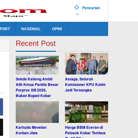
Pencarian
PORT
NASIONAL
OPINI
Recent Post
Sekda Kalteng Ambil
Astaga, Seluruh
Alih Ketua Panitia Besar
Komisioner KPU Kotim
Porprov XIII 2026,
Jadi Tersangka
Bukan Bupati Kobar
Karhutla Menelan
Harga BBM Eceran di
Korban Jiwa
Pelosok Kobar Tembus