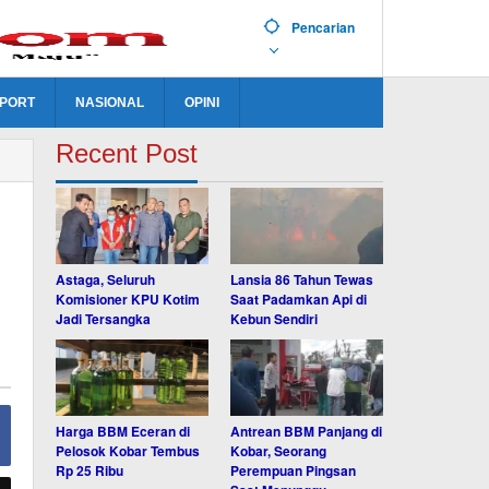
Pencarian
PORT
NASIONAL
OPINI
Recent Post
Astaga, Seluruh
Lansia 86 Tahun Tewas
Komisioner KPU Kotim
Saat Padamkan Api di
Jadi Tersangka
Kebun Sendiri
Harga BBM Eceran di
Antrean BBM Panjang di
Pelosok Kobar Tembus
Kobar, Seorang
Rp 25 Ribu
Perempuan Pingsan