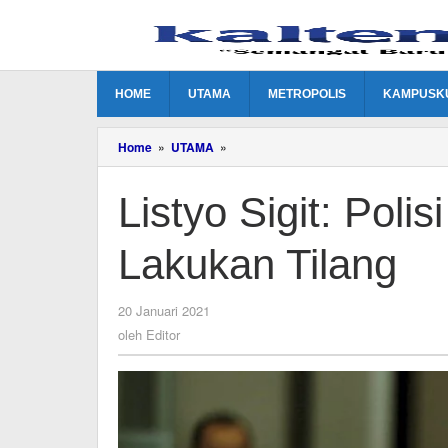
Lewati
ke
konten
HOME
UTAMA
METROPOLIS
KAMPUSK
Listyo
Home
»
UTAMA
»
Sigit:
Polisi
Listyo Sigit: Polis
Lalu
Lintas
Tak
Lakukan Tilang
Perlu
Lakukan
Tilang
oleh
20 Januari 2021
Editor
oleh
Editor