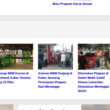
Mutu Program Harus Sesuai
arga BBM Eceran di
Antrean BBM Panjang di
Ditemukan Pingsan di
elosok Kobar Tembus
Kobar, Seorang
Dalam Mobil, Kabid
p 25 Ribu
Perempuan Pingsan
Dinsos Lamandau
Saat Menunggu
Dinyatakan Meninggal 
RSUD