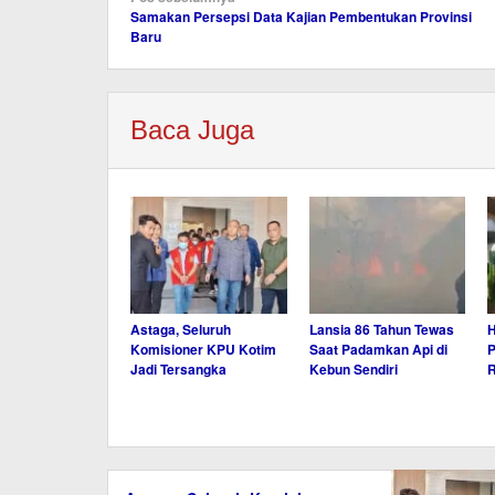
Samakan Persepsi Data Kajian Pembentukan Provinsi
pos
Baru
Baca Juga
Astaga, Seluruh
Lansia 86 Tahun Tewas
H
Komisioner KPU Kotim
Saat Padamkan Api di
P
Jadi Tersangka
Kebun Sendiri
R