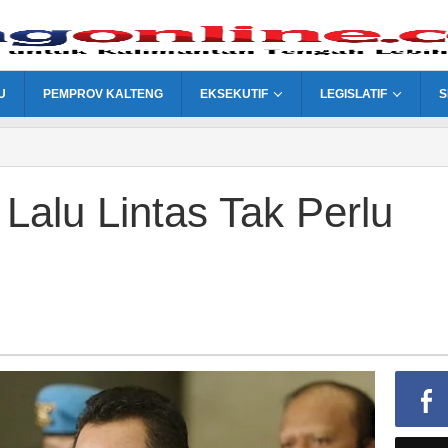
U
PEMPROV KALTENG
EKSEKUTIF
LEGISLATIF
S
i Lalu Lintas Tak Perlu