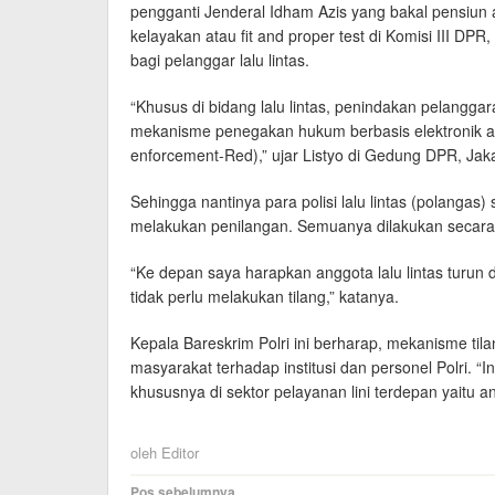
pengganti Jenderal Idham Azis yang bakal pensiun 
kelayakan atau fit and proper test di Komisi III DP
bagi pelanggar lalu lintas.
“Khusus di bidang lalu lintas, penindakan pelangga
mekanisme penegakan hukum berbasis elektronik ata
enforcement-Red),” ujar Listyo di Gedung DPR, Jaka
Sehingga nantinya para polisi lalu lintas (polangas
melakukan penilangan. Semuanya dilakukan secara 
“Ke depan saya harapkan anggota lalu lintas turun
tidak perlu melakukan tilang,” katanya.
Kepala Bareskrim Polri ini berharap, mekanisme til
masyarakat terhadap institusi dan personel Polri. “
khususnya di sektor pelayanan lini terdepan yaitu an
oleh
Editor
Navigasi
Pos sebelumnya