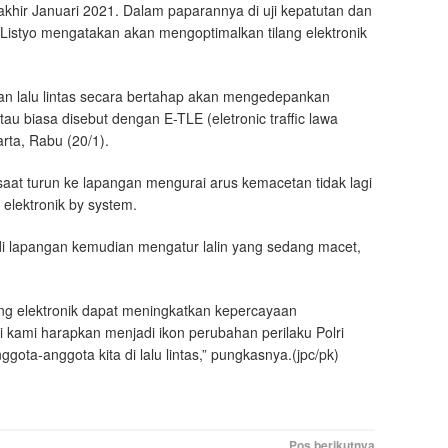
akhir Januari 2021. Dalam paparannya di uji kepatutan dan
R, Listyo mengatakan akan mengoptimalkan tilang elektronik
ran lalu lintas secara bertahap akan mengedepankan
u biasa disebut dengan E-TLE (eletronic traffic lawa
rta, Rabu (20/1).
) saat turun ke lapangan mengurai arus kemacetan tidak lagi
elektronik by system.
 di lapangan kemudian mengatur lalin yang sedang macet,
ang elektronik dapat meningkatkan kepercayaan
Ini kami harapkan menjadi ikon perubahan perilaku Polri
ggota-anggota kita di lalu lintas,” pungkasnya.(jpc/pk)
Pos berikutnya