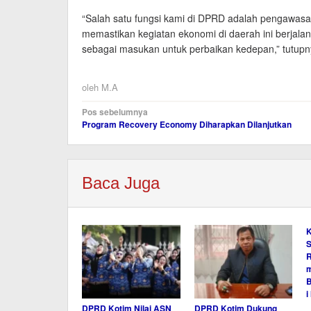
“Salah satu fungsi kami di DPRD adalah pengawasan
memastikan kegiatan ekonomi di daerah ini berjala
sebagai masukan untuk perbaikan kedepan,” tutupn
oleh
M.A
Navigasi
Pos sebelumnya
Program Recovery Economy Diharapkan Dilanjutkan
pos
Baca Juga
K
S
R
m
B
i
DPRD Kotim Nilai ASN
DPRD Kotim Dukung