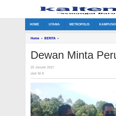
Lewati
ke
konten
HOME
UTAMA
METROPOLIS
KAMPUSK
Dewan
Home
»
BERITA
»
Minta
Perusahan
Dewan Minta Per
Terapkan
3K
oleh
25 Januari 2021
M.A
oleh
M.A