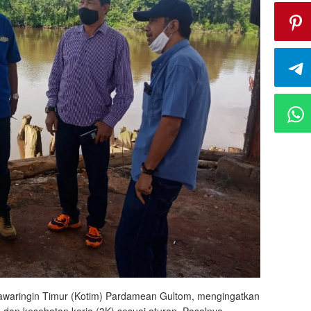
waringin Timur (Kotim) Pardamean Gultom, mengingatkan
an kesehatan kerja (3K) sesuai aturan. Pasalnya