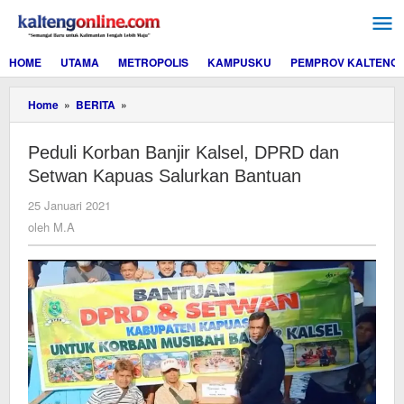
Lewati
ke
konten
HOME
UTAMA
METROPOLIS
KAMPUSKU
PEMPROV KALTENG
Peduli
Home
»
BERITA
»
Korban
Banjir
Peduli Korban Banjir Kalsel, DPRD dan
Kalsel,
DPRD
Setwan Kapuas Salurkan Bantuan
dan
Setwan
oleh
25 Januari 2021
Kapuas
M.A
oleh
M.A
Salurkan
Bantuan