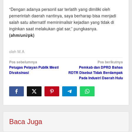
“Dengan adanya personil sar terlatih yang dimiliki oleh
pemerintah daerah nantinya, saya berharap bisa menjadi
salah satu alternatif meminimalisir kejadian yang tidak di
inginkan saat melakukan giat sar,” pungkasnya.
(ahm/uni
/pk
)
oleh
M.A
Navigasi
Pos sebelumnya
Pos berikutnya
Petugas Pelayan Publik Mesti
Pemkab dan DPRD Bahas
pos
Divaksinasi
RDTR Disebut Tidak Berdampak
Pada Industri Daerah Hulu
Baca Juga