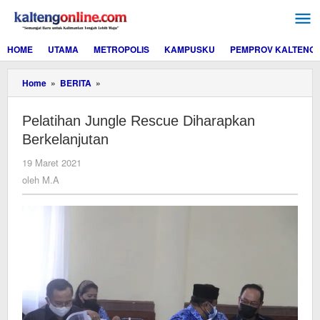
Lewati
ke
konten
HOME
UTAMA
METROPOLIS
KAMPUSKU
PEMPROV KALTENG
Pelatihan
Home
»
BERITA
»
Jungle
Rescue
Pelatihan Jungle Rescue Diharapkan
Diharapkan
Berkelanjutan
Berkelanjutan
oleh
19 Maret 2021
M.A
oleh
M.A