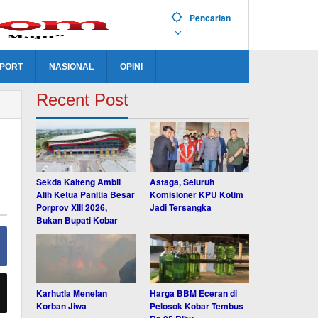
Pencarian
PORT
NASIONAL
OPINI
Recent Post
Sekda Kalteng Ambil
Astaga, Seluruh
Alih Ketua Panitia Besar
Komisioner KPU Kotim
Porprov XIII 2026,
Jadi Tersangka
Bukan Bupati Kobar
Karhutla Menelan
Harga BBM Eceran di
Korban Jiwa
Pelosok Kobar Tembus