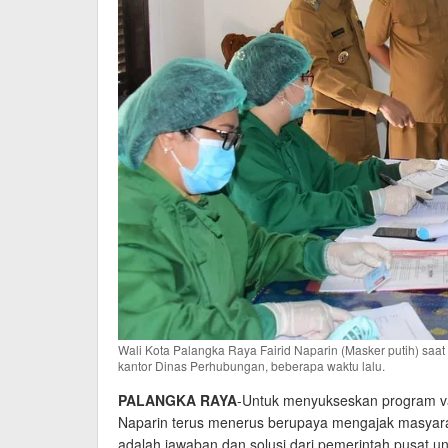
Wali Kota Palangka Raya Fairid Naparin (Masker putih) saa
kantor Dinas Perhubungan, beberapa waktu lalu.
PALANGKA RAYA
-Untuk menyukseskan program vak
Naparin terus menerus berupaya mengajak masyaraka
adalah jawaban dan solusi dari pemerintah pusat u