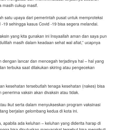
ia masih cukup masif.
alah satu upaya dari pemerintah pusat untuk memproteksi
 -19 sehingga kasus Covid -19 bisa segera melandai.
Vaksin yang kita gunakan ini Insyaallah aman dan saya pun
ulillah masih dalam keadaan sehat wal afiat,” ucapnya
n dengan lancar dan mencegah terjadinya hal – hal yang
 dan terbuka saat dilakukan skiring atau pengecekan
kan kesehatan tersebutlah tenaga kesehatan (nakes) bisa
penerima vaksin akan divaksin atau tidak.
 atau ikut serta dalam menyukseskan program vaksinasi
dang berjalan gelombang kedua di kota ini.
, apabila ada keluhan – keluhan yang diderita harap di
ngga bisa diputuskan masyarakat tersebut bisa mengikuti