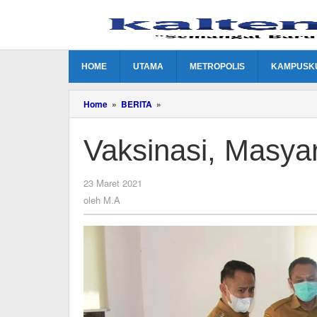
Lewati
ke
konten
HOME
UTAMA
METROPOLIS
KAMPUSK
Vaksinasi,
Home
»
BERITA
»
Masyarakat
Harus
Vaksinasi, Masyar
Jujur
oleh
23 Maret 2021
M.A
oleh
M.A