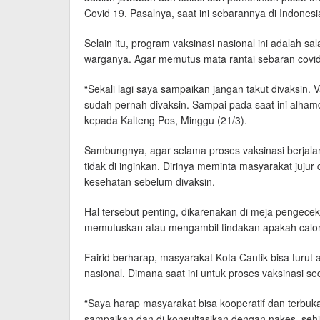
Covid 19. Pasalnya, saat ini sebarannya di Indones
Selain itu, program vaksinasi nasional ini adalah s
warganya. Agar memutus mata rantai sebaran covid
“Sekali lagi saya sampaikan jangan takut divaksin. 
sudah pernah divaksin. Sampai pada saat ini alhamd
kepada Kalteng Pos, Minggu (21/3).
Sambungnya, agar selama proses vaksinasi berjala
tidak di inginkan. Dirinya meminta masyarakat jujur
kesehatan sebelum divaksin.
Hal tersebut penting, dikarenakan di meja pengece
memutuskan atau mengambil tindakan apakah calon 
Fairid berharap, masyarakat Kota Cantik bisa turut
nasional. Dimana saat ini untuk proses vaksinasi se
“Saya harap masyarakat bisa kooperatif dan terbuka
sampaikan dan di konsultasikan dengan nakes, sehi