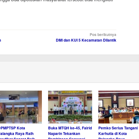
Pos berikutnya
n
DMI dan KUI 5 Kecamatan Dilantik
DPMPTSP Kota
Buka MTQH ke-45, Fairid
Pemko Serius Tangani
alangka Raya Raih
Naparin Tekankan
Karhutla di Kota
redikat Sangat Baik
Pembinaan Generasi
Palangka Raya