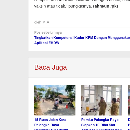
vaksin atau tidak,” pungkasnya.
(ahm/uni
/pk
)
oleh
M.A
Navigasi
Pos sebelumnya
Tingkatkan Kompetensi Kader KPM Dengan Menggunaka
pos
Aplikasi EHDW
Baca Juga
15 Ruas Jalan Kota
Pemko Palangka Raya
Palangka Raya
Siapkan 10 Ribu Slot
P
Rampung Diperbaiki,
Jaminan Kesehatan bagi
P