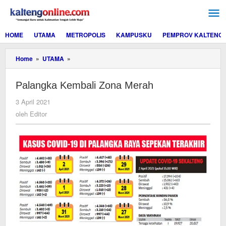
Lewati
ke
konten
HOME
UTAMA
METROPOLIS
KAMPUSKU
PEMPROV KALTENG
Palangka
Home
»
UTAMA
»
Kembali
Zona
Palangka Kembali Zona Merah
Merah
oleh
3 April 2021
Editor
oleh
Editor