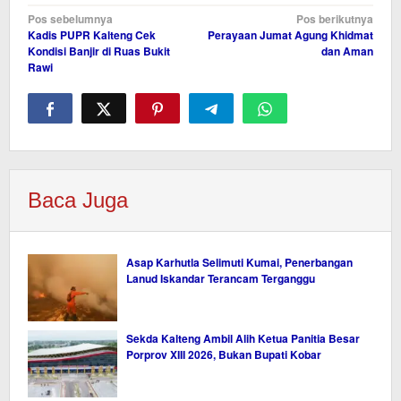
Navigasi
Pos sebelumnya
Pos berikutnya
Kadis PUPR Kalteng Cek
Perayaan Jumat Agung Khidmat
pos
Kondisi Banjir di Ruas Bukit
dan Aman
Rawi
Baca Juga
Asap Karhutla Selimuti Kumai, Penerbangan
Lanud Iskandar Terancam Terganggu
Sekda Kalteng Ambil Alih Ketua Panitia Besar
Porprov XIII 2026, Bukan Bupati Kobar