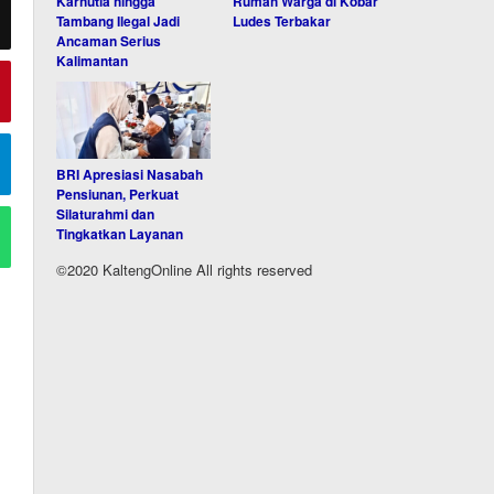
Karhutla hingga
Rumah Warga di Kobar
Tambang Ilegal Jadi
Ludes Terbakar
Ancaman Serius
Kalimantan
BRI Apresiasi Nasabah
Pensiunan, Perkuat
Silaturahmi dan
Tingkatkan Layanan
©2020 KaltengOnline All rights reserved