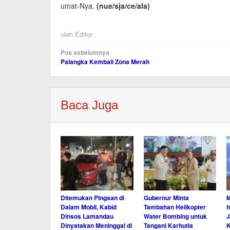
umat-Nya.
(nue/sja/
ce/
ala)
oleh
Editor
Navigasi
Pos sebelumnya
Palangka Kembali Zona Merah
pos
Baca Juga
Ditemukan Pingsan di
Gubernur Minta
M
Dalam Mobil, Kabid
Tambahan Helikopter
h
Dinsos Lamandau
Water Bombing untuk
J
Dinyatakan Meninggal di
Tangani Karhutla
K