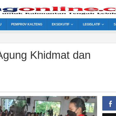
U
PEMPROV KALTENG
EKSEKUTIF
LEGISLATIF
S
Agung Khidmat dan