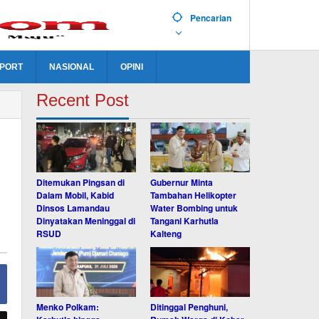
Pencarian
PORT
NASIONAL
OPINI
Recent Post
Ditemukan Pingsan di
Gubernur Minta
Dalam Mobil, Kabid
Tambahan Helikopter
Dinsos Lamandau
Water Bombing untuk
Dinyatakan Meninggal di
Tangani Karhutla
RSUD
Kalteng
Menko Polkam:
Ditinggal Penghuni,