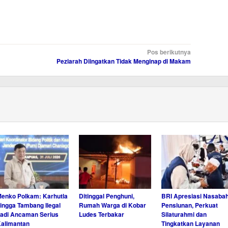
Pos berikutnya
Peziarah Diingatkan Tidak Menginap di Makam
enko Polkam: Karhutla
Ditinggal Penghuni,
BRI Apresiasi Nasaba
ingga Tambang Ilegal
Rumah Warga di Kobar
Pensiunan, Perkuat
adi Ancaman Serius
Ludes Terbakar
Silaturahmi dan
alimantan
Tingkatkan Layanan