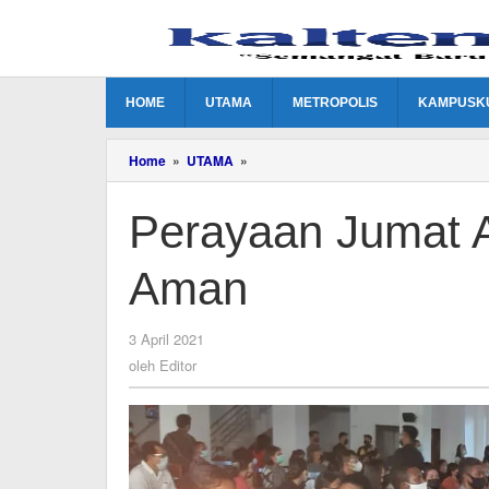
Lewati
ke
konten
HOME
UTAMA
METROPOLIS
KAMPUSK
Perayaan
Home
»
UTAMA
»
Jumat
Agung
Perayaan Jumat 
Khidmat
dan
Aman
Aman
oleh
3 April 2021
Editor
oleh
Editor