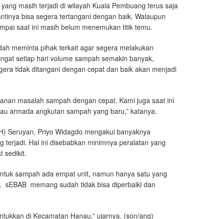
 masih terjadi di wilayah Kuala Pembuang terus saja
ntinya bisa segera tertangani dengan baik. Walaupun
pai saat ini masih belum menemukan titik temu.
ah meminta pihak terkait agar segera melakukan
gat setiap hari volume sampah semakin banyak,
era tidak ditangani dengan cepat dan baik akan menjadi
ganan masalah sampah dengan cepat. Kami juga saat ini
au armada angkutan sampah yang baru,” katanya.
H) Seruyan, Priyo Widagdo mengakui banyaknya
terjadi. Hal ini disebabkan minimnya peralatan yang
 sedikit.
 untuk sampah ada empat unit, namun hanya satu yang
an. sEBAB memang sudah tidak bisa diperbaiki dan
runtukkan di Kecamatan Hanau,” ujarnya. (son/ang)