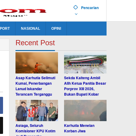
Pencarian
PORT
NASIONAL
OPINI
Recent Post
Asap Karhutla Selimuti
Sekda Kalteng Ambil
Kumai, Penerbangan
Alih Ketua Panitia Besar
Lanud Iskandar
Porprov XIII 2026,
Terancam Terganggu
Bukan Bupati Kobar
Astaga, Seluruh
Karhutla Menelan
Komisioner KPU Kotim
Korban Jiwa