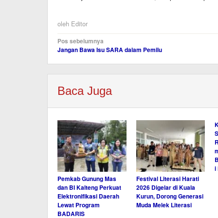
oleh
Editor
Navigasi
Pos sebelumnya
Jangan Bawa Isu SARA dalam Pemilu
pos
Baca Juga
K
S
R
m
B
i
Pemkab Gunung Mas
Festival Literasi Harati
dan BI Kalteng Perkuat
2026 Digelar di Kuala
Elektronifikasi Daerah
Kurun, Dorong Generasi
Lewat Program
Muda Melek Literasi
BADARIS