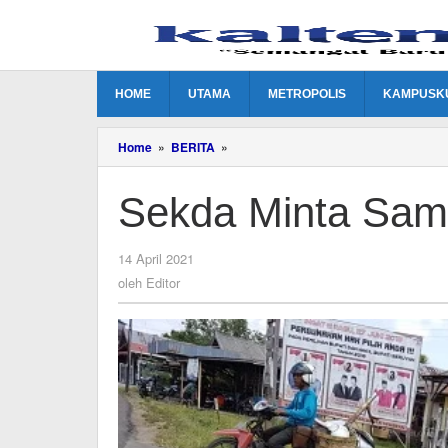
Lewati
ke
konten
HOME
UTAMA
METROPOLIS
KAMPUSK
Sekda
Home
»
BERITA
»
Minta
Sampah
Sekda Minta Sam
Segera
Ditangani
oleh
14 April 2021
Editor
oleh
Editor