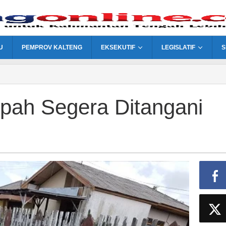
U
PEMPROV KALTENG
EKSEKUTIF
LEGISLATIF
S
pah Segera Ditangani