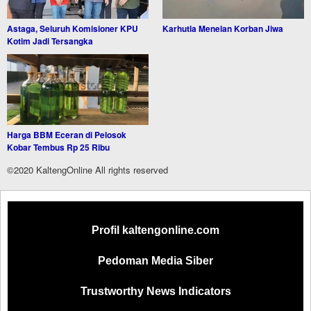
Astaga, Seluruh Komisioner KPU
Karhutla Menelan Korban Jiwa
Kotim Jadi Tersangka
Harga BBM Eceran di Pelosok
Kobar Tembus Rp 25 Ribu
©2020 KaltengOnline All rights reserved
Profil kaltengonline.com
Pedoman Media Siber
Trustworthy News Indicators