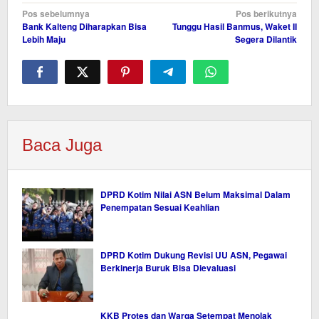
Navigasi
Pos sebelumnya
Pos berikutnya
Bank Kalteng Diharapkan Bisa
Tunggu Hasil Banmus, Waket II
pos
Lebih Maju
Segera Dilantik
Baca Juga
DPRD Kotim Nilai ASN Belum Maksimal Dalam
Penempatan Sesuai Keahlian
DPRD Kotim Dukung Revisi UU ASN, Pegawai
Berkinerja Buruk Bisa Dievaluasi
KKB Protes dan Warga Setempat Menolak