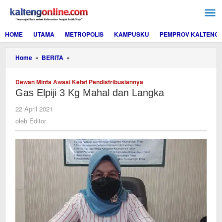
Lewati
ke
konten
HOME
UTAMA
METROPOLIS
KAMPUSKU
PEMPROV KALTENG
Gas
Home
»
BERITA
»
Elpiji
3
Dewan Minta Awasi Ketat Pendistribusiannya
Kg
Gas Elpiji 3 Kg Mahal dan Langka
Mahal
dan
oleh
22 April 2021
Langka
Editor
oleh
Editor