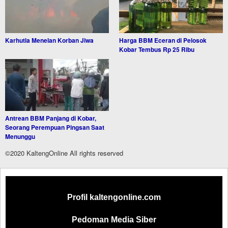
Karhutla Menelan Korban Jiwa
Harga BBM Eceran di Pelosok
Kobar Tembus Rp 25 Ribu
Antrean BBM Panjang di Kobar,
Seorang Perempuan Pingsan Saat
Menunggu
©2020 KaltengOnline All rights reserved
Profil kaltengonline.com
Pedoman Media Siber